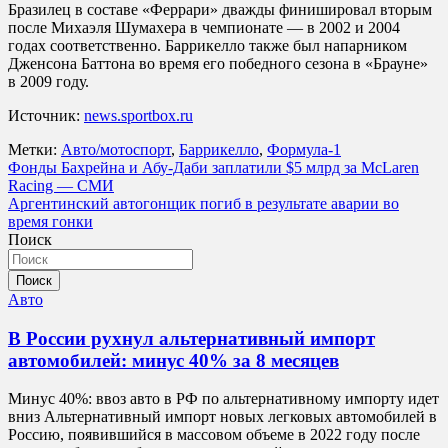
Бразилец в составе «Феррари» дважды финишировал вторым
после Михаэля Шумахера в чемпионате — в 2002 и 2004
годах соответственно. Баррикелло также был напарником
Дженсона Баттона во время его победного сезона в «Брауне»
в 2009 году.
Источник:
news.sportbox.ru
Метки:
Авто/мотоспорт
,
Баррикелло
,
Формула-1
Навигация
Фонды Бахрейна и Абу‑Даби заплатили $5 млрд за McLaren
Racing — СМИ
по
Аргентинский автогонщик погиб в результате аварии во
записям
время гонки
Поиск
Поиск
Авто
В России рухнул альтернативный импорт
автомобилей: минус 40% за 8 месяцев
Минус 40%: ввоз авто в РФ по альтернативному импорту идет
вниз Альтернативный импорт новых легковых автомобилей в
Россию, появившийся в массовом объеме в 2022 году после