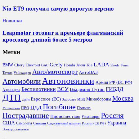
Nio ET9 получил самую дорогую версию
Новинки
Leapmotor готовит к премьере флагманский
кроссовер длиной более 5 метров
Метки
LADA
Geely
BMW
Chery
Honda
Kia
Chevrolet
Jetour
GAC
Skoda
Tenet
Авто/мотоспорт
АвтоВАЗ
Toyota
Volkswagen
Автоновинки
Автомобили
Армия РФ (ВС РФ)
Беспилотники
ВСУ
ГИБДД
Владимир Путин
Аэропорты
ДТП
Москва
Евросоюз (ЕС)
Минобороны
Дети
Здоровье
МВД
Погибшие
ПДД
Польша
ПВО
Мотоциклы
Россия
Пострадавшие
Происшествия
Росавиация
США
Украина
Самолеты
Санкции
Следственный комитет России (СК РФ)
Электросамокаты