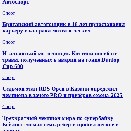
Автоспорт
Спорт
Британский автогонщик в 18 лет приостановил
карьеру из‑за рака мозга и легких
Спорт
Итальянский мотогонщик Коттини погиб от
травм, полученных в аварии на гонке Dunlop
Cup 600
Спорт
Седьмой этап RDS Open в Казани определил
чемпиона в зачёте PRO и призёров сезона-2025
Спорт
Трехкратный чемпион мира по супербайку
Бейлисс сломал семь ребер и пробил легкое в
аварии