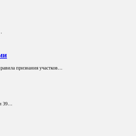
…
ми
правила признания участков…
ли 39…