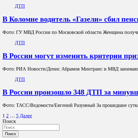
ДТП
В Коломне водитель «Газели» сбил пен
Фото: ГУ МВД России по Московской области Женщина получи
ДТП
В России могут изменить критерии при
Фото: РИА Новости/Денис Абрамов Минтранс и МВД занимаютс
ДТП
В России произошло 348 ДТП за минув
Фото: ТАСС/Ведомости/Евгений Разумный За прошедшие сутки
Пагинация
1
2
…
5
Далее
Поиск
записей
Поиск