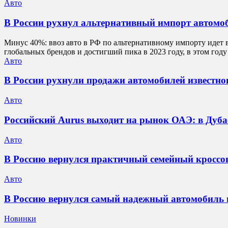
Авто
В России рухнул альтернативный импорт автомоб
Минус 40%: ввоз авто в РФ по альтернативному импорту идет 
глобальных брендов и достигший пика в 2023 году, в этом год
Авто
В России рухнули продажи автомобилей известног
Авто
Российский Aurus выходит на рынок ОАЭ: в Дуба
Авто
В Россию вернулся практичный семейный кроссове
Авто
В Россию вернулся самый надежный автомобиль н
Новинки