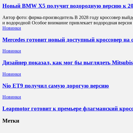
Новый BMW X5 получит водородную версию к 20
Автор фото: фирма-производитель В 2028 году кроссовер выйд
и водородной Особое внимание привлекает водородная версия
Новинки
Mercedes готовит новый доступный кроссовер на с
Новинки
Дизайнер показал, как мог бы выглядеть Mitsubishi
Новинки
Nio ET9 получил самую дорогую версию
Новинки
Leapmotor готовит к премьере флагманский кросс
Метки