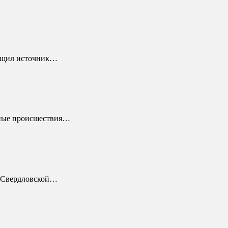
общил источник…
тные происшествия…
 в Свердловской…