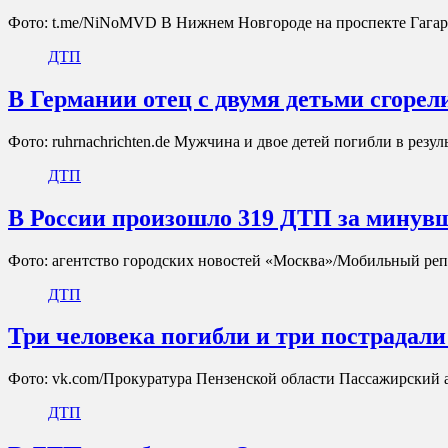
Фото: t.me/NiNoMVD В Нижнем Новгороде на проспекте Гага
ДТП
В Германии отец с двумя детьми сгорели
Фото: ruhrnachrichten.de Мужчина и двое детей погибли в резу
ДТП
В России произошло 319 ДТП за минув
Фото: агентство городских новостей «Москва»/Мобильный реп
ДТП
Три человека погибли и три пострадали
Фото: vk.com/Прокуратура Пензенской области Пассажирский а
ДТП