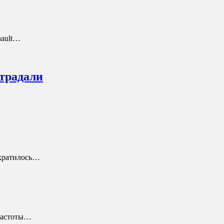
nault…
страдали
ократилось…
 частоты…