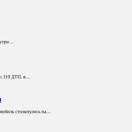
внутри…
но 319 ДТП, в…
и
омобиль столкнулись на…