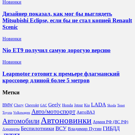
Новинки
Дизайнер показал, как мог бы выглядеть
Mitsubishi Eclipse, если бы не стал копией Renault
Scenic
Новинки
Nio ET9 получил самую дорогую версию
Новинки
Leapmotor готовит к премьере флагманский
кроссовер длиной более 5 метров
Метки
LADA
Geely
BMW
Chery
Honda
Kia
Chevrolet
Jetour
GAC
Skoda
Tenet
Авто/мотоспорт
АвтоВАЗ
Toyota
Volkswagen
Автоновинки
Автомобили
Армия РФ (ВС РФ)
Беспилотники
ВСУ
ГИБДД
Владимир Путин
Аэропорты