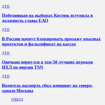
ДТП
Победившая на выборах Костюк вступила в
должность главы ЕАО
ДТП
В России начнут блокировать продажу опасных
продуктов и фальсификат на кассах
ДТП
Овечкин вернулся в топ-50 лучших игроков
НХЛ по версии TSN
ДТП
Водитель насмерть сбил женщину на северо-
западе Москвы
ГИБДД