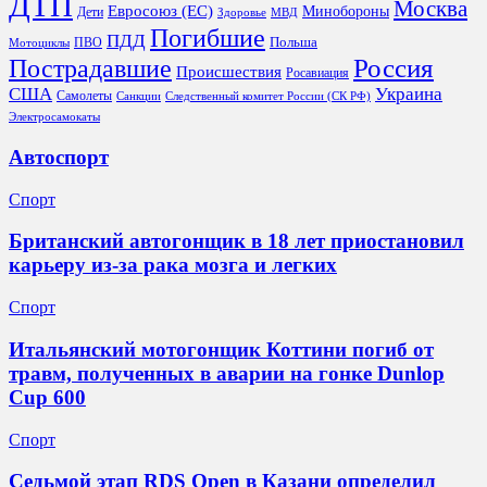
ДТП
Москва
Евросоюз (ЕС)
Минобороны
Дети
Здоровье
МВД
Погибшие
ПДД
Польша
ПВО
Мотоциклы
Россия
Пострадавшие
Происшествия
Росавиация
США
Украина
Самолеты
Санкции
Следственный комитет России (СК РФ)
Электросамокаты
Автоспорт
Спорт
Британский автогонщик в 18 лет приостановил
карьеру из‑за рака мозга и легких
Спорт
Итальянский мотогонщик Коттини погиб от
травм, полученных в аварии на гонке Dunlop
Cup 600
Спорт
Седьмой этап RDS Open в Казани определил