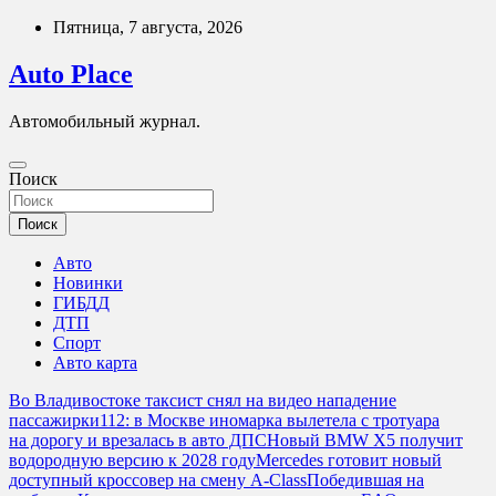
Перейти
Пятница, 7 августа, 2026
к
содержимому
Auto Place
Автомобильный журнал.
Поиск
Поиск
Авто
Новинки
ГИБДД
ДТП
Спорт
Авто карта
Во Владивостоке таксист снял на видео нападение
пассажирки
112: в Москве иномарка вылетела с тротуара
на дорогу и врезалась в авто ДПС
Новый BMW X5 получит
водородную версию к 2028 году
Mercedes готовит новый
доступный кроссовер на смену A-Class
Победившая на