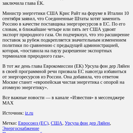
заключила глава ЕК.
Министр энергетики США Крис Райт на форуме в Италии 10
сентября заявил, что Соединенные Штаты хотят заменить
Россию в качестве поставщика энергоресурсов в ЕС. По его
словам, в ближайшие четыре или пять лет США удвоят
экспорт природного газа. Он подчеркнул, что это расширение
поставок за рубеж подкрепляется значительным изменением
политики по сравнению с предыдущей администрацией,
которая, «поставила на паузу разрешение экспортных
терминалов природного газа».
В тот же день глава Еврокомиссии (ЕК) Урсула фон дер Ляйен
в своей программной речи призвала ЕС навсегда избавиться
от энергоресурсов из России. Она добавила, что ответом
Москве станет «европейская чистая энергетика с опорой на
атомную энергетику».
Все важные новости — в канале «Известия» в мессенджере
МАХ
Источник:
iz.ru
Метки:
Евросоюз (ЕС)
,
США
,
Урсула фон дер Ляйен
,
Энергоснабжение