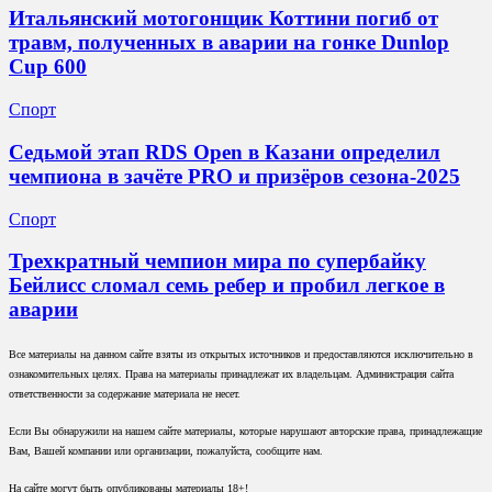
Итальянский мотогонщик Коттини погиб от
травм, полученных в аварии на гонке Dunlop
Cup 600
Спорт
Седьмой этап RDS Open в Казани определил
чемпиона в зачёте PRO и призёров сезона-2025
Спорт
Трехкратный чемпион мира по супербайку
Бейлисс сломал семь ребер и пробил легкое в
аварии
Все материалы на данном сайте взяты из открытых источников и предоставляются исключительно в
ознакомительных целях. Права на материалы принадлежат их владельцам. Администрация сайта
ответственности за содержание материала не несет.
Если Вы обнаружили на нашем сайте материалы, которые нарушают авторские права, принадлежащие
Вам, Вашей компании или организации, пожалуйста, сообщите нам.
На сайте могут быть опубликованы материалы 18+!