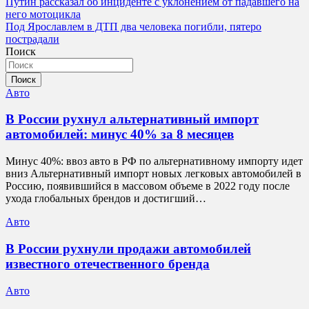
Навигация
Путин рассказал об инциденте с уклонением от падавшего на
него мотоцикла
по
Под Ярославлем в ДТП два человека погибли, пятеро
записям
пострадали
Поиск
Поиск
Авто
В России рухнул альтернативный импорт
автомобилей: минус 40% за 8 месяцев
Минус 40%: ввоз авто в РФ по альтернативному импорту идет
вниз Альтернативный импорт новых легковых автомобилей в
Россию, появившийся в массовом объеме в 2022 году после
ухода глобальных брендов и достигший…
Авто
В России рухнули продажи автомобилей
известного отечественного бренда
Авто