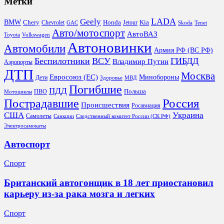
Метки
LADA
Geely
BMW
Chery
Honda
Kia
Chevrolet
Jetour
GAC
Skoda
Tenet
Авто/мотоспорт
АвтоВАЗ
Toyota
Volkswagen
Автоновинки
Автомобили
Армия РФ (ВС РФ)
Беспилотники
ВСУ
ГИБДД
Владимир Путин
Аэропорты
ДТП
Москва
Евросоюз (ЕС)
Минобороны
Дети
Здоровье
МВД
Погибшие
ПДД
Польша
ПВО
Мотоциклы
Россия
Пострадавшие
Происшествия
Росавиация
США
Украина
Самолеты
Санкции
Следственный комитет России (СК РФ)
Электросамокаты
Автоспорт
Спорт
Британский автогонщик в 18 лет приостановил
карьеру из‑за рака мозга и легких
Спорт