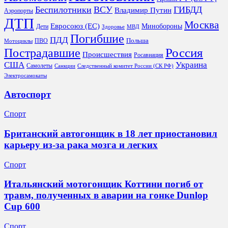
Беспилотники
ВСУ
ГИБДД
Владимир Путин
Аэропорты
ДТП
Москва
Евросоюз (ЕС)
Минобороны
Дети
Здоровье
МВД
Погибшие
ПДД
Польша
ПВО
Мотоциклы
Россия
Пострадавшие
Происшествия
Росавиация
США
Украина
Самолеты
Санкции
Следственный комитет России (СК РФ)
Электросамокаты
Автоспорт
Спорт
Британский автогонщик в 18 лет приостановил
карьеру из‑за рака мозга и легких
Спорт
Итальянский мотогонщик Коттини погиб от
травм, полученных в аварии на гонке Dunlop
Cup 600
Спорт