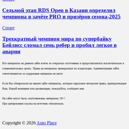
Седьмой этап RDS Open в Казани определил
чемпиона в зачёте PRO и призёров сезона-2025
Спорт
Трехкратный чемпион мира по супербайку
Бейлисс сломал семь ребер и пробил легкое в
аварии
Все материалы на данном сайте взяты из открытых источников и предоставляются исключительно в
ознакомительных целях. Права на материалы принадлежат их владельцам. Администрация сайта
ответственности за содержание материала не несет.
Если Вы обнаружили на нашем сайте материалы, которые нарушают авторские права, принадлежащие
Вам, Вашей компании или организации, пожалуйста, сообщите нам.
На сайте могут быть опубликованы материалы 18+!
При цитировании ссылка на источник обязательна.
Copyright © 2026
Auto Place