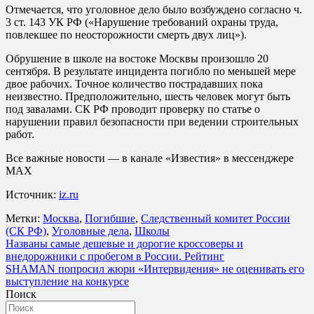
Отмечается, что уголовное дело было возбуждено согласно ч.
3 ст. 143 УК РФ («Нарушение требований охраны труда,
повлекшее по неосторожности смерть двух лиц»).
Обрушение в школе на востоке Москвы произошло 20
сентября. В результате инцидента погибло по меньшей мере
двое рабочих. Точное количество пострадавших пока
неизвестно. Предположительно, шесть человек могут быть
под завалами. СК РФ проводит проверку по статье о
нарушении правил безопасности при ведении строительных
работ.
Все важные новости — в канале «Известия» в мессенджере
МАХ
Источник:
iz.ru
Метки:
Москва
,
Погибшие
,
Следственный комитет России
(СК РФ)
,
Уголовные дела
,
Школы
Навигация
Названы самые дешевые и дорогие кроссоверы и
внедорожники с пробегом в России. Рейтинг
по
SHAMAN попросил жюри «Интервидения» не оценивать его
записям
выступление на конкурсе
Поиск