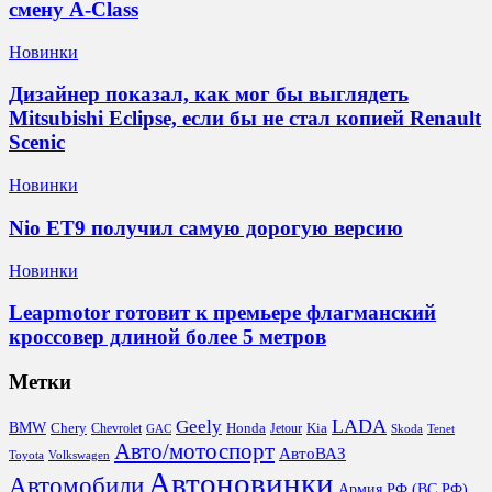
смену A-Class
Новинки
Дизайнер показал, как мог бы выглядеть
Mitsubishi Eclipse, если бы не стал копией Renault
Scenic
Новинки
Nio ET9 получил самую дорогую версию
Новинки
Leapmotor готовит к премьере флагманский
кроссовер длиной более 5 метров
Метки
LADA
Geely
BMW
Chery
Honda
Kia
Chevrolet
Jetour
GAC
Skoda
Tenet
Авто/мотоспорт
АвтоВАЗ
Toyota
Volkswagen
Автоновинки
Автомобили
Армия РФ (ВС РФ)