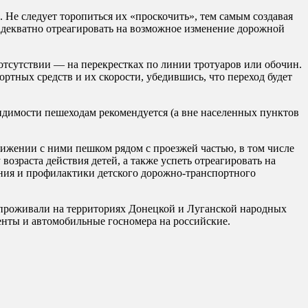
Не следует торопиться их «проскочить», тем самым создавая
 адекватно отреагировать на возможное изменение дорожной
отсутствии — на перекрестках по линии тротуаров или обочин.
тных средств и их скорости, убедившись, что переход будет
идимости пешеходам рекомендуется (а вне населенных пунктов
вижении с ними пешком рядом с проезжей частью, в том числе
озраста действия детей, а также успеть отреагировать на
ения и профилактики детского дорожно-транспортного
о проживали на территориях Донецкой и Луганской народных
енты и автомобильные госномера на российские.