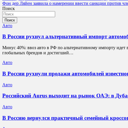
Фон дер Ляйен заявила о намерении ввести санкции против чл
по
Поиск
записям
Поиск
Авто
В России рухнул альтернативный импорт автомоб
Минус 40%: ввоз авто в РФ по альтернативному импорту идет 
глобальных брендов и достигший…
Авто
В России рухнули продажи автомобилей известног
Авто
Российский Aurus выходит на рынок ОАЭ: в Дуба
Авто
В Россию вернулся практичный семейный кроссове