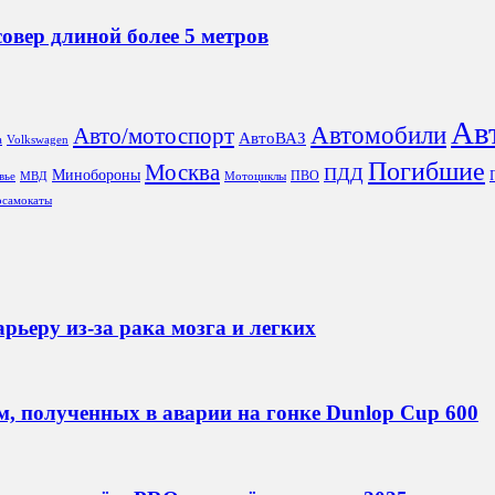
овер длиной более 5 метров
Ав
Автомобили
Авто/мотоспорт
АвтоВАЗ
a
Volkswagen
Погибшие
Москва
ПДД
Минобороны
ПВО
вье
МВД
Мотоциклы
осамокаты
рьеру из‑за рака мозга и легких
, полученных в аварии на гонке Dunlop Cup 600