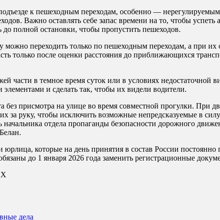
одъезде к пешеходным переходам, особенно — нерегулируемым. 
одов. Важно оставлять себе запас времени на то, чтобы успеть
ь до полной остановки, чтобы пропустить пешеходов.
у можно переходить только по пешеходным переходам, а при их 
ть только после оценки расстояния до приближающихся транспор
ей части в темное время суток или в условиях недостаточной в
элементами и сделать так, чтобы их видели водители.
а без присмотра на улице во время совместной прогулки. При д
х за руку, чтобы исключить возможные непредсказуемые в силу в
ль начальника отдела пропаганды безопасности дорожного движ
Белан.
 и юрлица, которые на день принятия в состав России постоянн
обязаны до 1 января 2026 года заменить регистрационные докум
АХ
овные дела