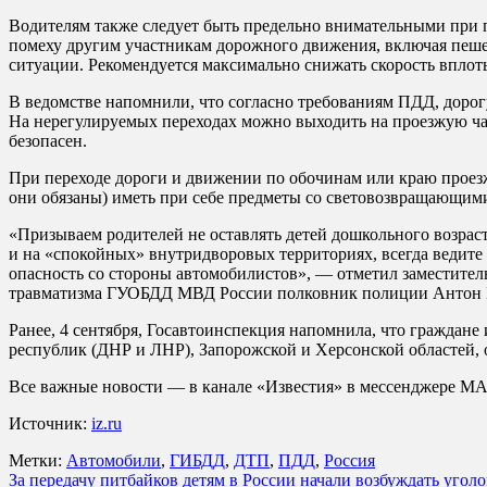
Водителям также следует быть предельно внимательными при п
помеху другим участникам дорожного движения, включая пешех
ситуации. Рекомендуется максимально снижать скорость вплот
В ведомстве напомнили, что согласно требованиям ПДД, дорог
На нерегулируемых переходах можно выходить на проезжую час
безопасен.
При переходе дороги и движении по обочинам или краю проезж
они обязаны) иметь при себе предметы со световозвращающими 
«Призываем родителей не оставлять детей дошкольного возраст
и на «спокойных» внутридворовых территориях, всегда ведите и
опасность со стороны автомобилистов», — отметил заместите
травматизма ГУОБДД МВД России полковник полиции Антон 
Ранее, 4 сентября, Госавтоинспекция напомнила, что граждане
республик (ДНР и ЛНР), Запорожской и Херсонской областей, 
Все важные новости — в канале «Известия» в мессенджере М
Источник:
iz.ru
Метки:
Автомобили
,
ГИБДД
,
ДТП
,
ПДД
,
Россия
Навигация
За передачу питбайков детям в России начали возбуждать угол