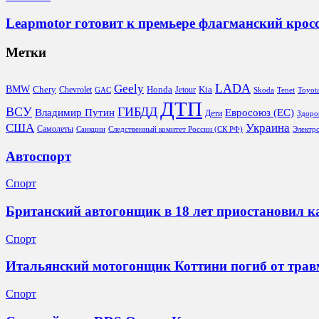
Leapmotor готовит к премьере флагманский кросс
Метки
LADA
Geely
BMW
Chery
Honda
Kia
Chevrolet
Jetour
GAC
Skoda
Tenet
Toyot
ДТП
ВСУ
ГИБДД
Евросоюз (ЕС)
Владимир Путин
Дети
Здоро
США
Украина
Самолеты
Санкции
Следственный комитет России (СК РФ)
Электр
Автоспорт
Спорт
Британский автогонщик в 18 лет приостановил ка
Спорт
Итальянский мотогонщик Коттини погиб от травм
Спорт