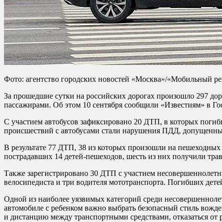
Фото: агентство городских новостей «Москва»/«Мобильный ре
За прошедшие сутки на российских дорогах произошло 297 дор
пассажирами. Об этом 10 сентября сообщили «Известиям» в Г
С участием автобусов зафиксировано 20 ДТП, в которых погиб
происшествий с автобусами стали нарушения ПДД, допущенные
В результате 77 ДТП, 38 из которых произошли на пешеходных 
пострадавших 14 детей-пешеходов, шесть из них получили трав
Также зарегистрировано 30 ДТП с участием несовершеннолетни
велосипедиста и три водителя мототранспорта. Погибших детей
Одной из наиболее уязвимых категорий среди несовершенноле
автомобиле с ребенком важно выбрать безопасный стиль вожден
и дистанцию между транспортными средствами, отказаться от 