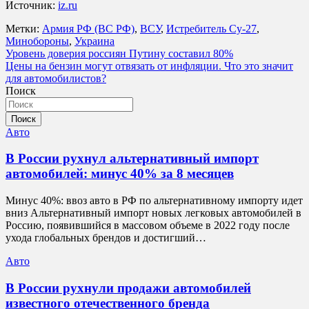
Источник:
iz.ru
Метки:
Армия РФ (ВС РФ)
,
ВСУ
,
Истребитель Су-27
,
Минобороны
,
Украина
Навигация
Уровень доверия россиян Путину составил 80%
Цены на бензин могут отвязать от инфляции. Что это значит
по
для автомобилистов?
записям
Поиск
Поиск
Авто
В России рухнул альтернативный импорт
автомобилей: минус 40% за 8 месяцев
Минус 40%: ввоз авто в РФ по альтернативному импорту идет
вниз Альтернативный импорт новых легковых автомобилей в
Россию, появившийся в массовом объеме в 2022 году после
ухода глобальных брендов и достигший…
Авто
В России рухнули продажи автомобилей
известного отечественного бренда