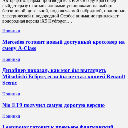
Автор фото: фирма-производитель В 2028 году кроссовер
выйдет сразу с пятью силовыми установками на выбор:
бензиновой, дизельной, подключаемой гибридной, полностью
электрической и водородной Особое внимание привлекает
водородная версия iX5 Hydrogen,…
Новинки
Mercedes готовит новый доступный кроссовер на
смену A-Class
Новинки
Дизайнер показал, как мог бы выглядеть
Mitsubishi Eclipse, если бы не стал копией Renault
Scenic
Новинки
Nio ET9 получил самую дорогую версию
Новинки
Leapmotor готовит к премьере флагманский