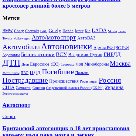
кроссовер длиной более 5 метров
Метки
LADA
Geely
BMW
Chery
Honda
Kia
Chevrolet
Jetour
GAC
Skoda
Tenet
Авто/мотоспорт
АвтоВАЗ
Toyota
Volkswagen
Автоновинки
Автомобили
Армия РФ (ВС РФ)
Беспилотники
ВСУ
ГИБДД
Владимир Путин
Аэропорты
ДТП
Москва
Евросоюз (ЕС)
Минобороны
Дети
Здоровье
МВД
Погибшие
ПДД
Польша
ПВО
Мотоциклы
Россия
Пострадавшие
Происшествия
Росавиация
США
Украина
Самолеты
Санкции
Следственный комитет России (СК РФ)
Электросамокаты
Автоспорт
Спорт
Британский автогонщик в 18 лет приостановил
карьеру из‑за рака мозга и легких