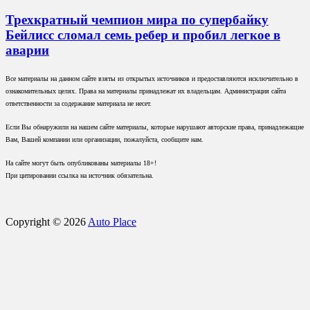
Трехкратный чемпион мира по супербайку
Бейлисс сломал семь ребер и пробил легкое в
аварии
Все материалы на данном сайте взяты из открытых источников и предоставляются исключительно в
ознакомительных целях. Права на материалы принадлежат их владельцам. Администрация сайта
ответственности за содержание материала не несет.
Если Вы обнаружили на нашем сайте материалы, которые нарушают авторские права, принадлежащие
Вам, Вашей компании или организации, пожалуйста, сообщите нам.
На сайте могут быть опубликованы материалы 18+!
При цитировании ссылка на источник обязательна.
Copyright © 2026
Auto Place