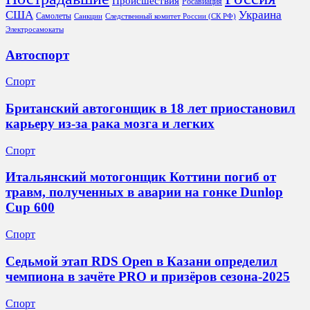
Происшествия
Росавиация
США
Украина
Самолеты
Санкции
Следственный комитет России (СК РФ)
Электросамокаты
Автоспорт
Спорт
Британский автогонщик в 18 лет приостановил
карьеру из‑за рака мозга и легких
Спорт
Итальянский мотогонщик Коттини погиб от
травм, полученных в аварии на гонке Dunlop
Cup 600
Спорт
Седьмой этап RDS Open в Казани определил
чемпиона в зачёте PRO и призёров сезона-2025
Спорт