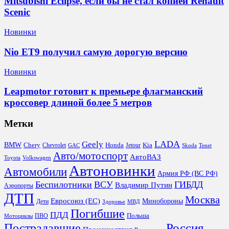
Mitsubishi Eclipse, если бы не стал копией Renault
Scenic
Новинки
Nio ET9 получил самую дорогую версию
Новинки
Leapmotor готовит к премьере флагманский
кроссовер длиной более 5 метров
Метки
LADA
Geely
BMW
Chery
Honda
Kia
Chevrolet
Jetour
GAC
Skoda
Tenet
Авто/мотоспорт
АвтоВАЗ
Toyota
Volkswagen
Автоновинки
Автомобили
Армия РФ (ВС РФ)
Беспилотники
ВСУ
ГИБДД
Владимир Путин
Аэропорты
ДТП
Москва
Евросоюз (ЕС)
Минобороны
Дети
Здоровье
МВД
Погибшие
ПДД
Польша
ПВО
Мотоциклы
Россия
Пострадавшие