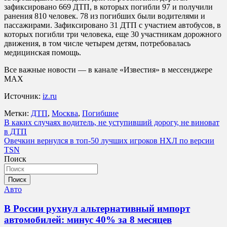
зафиксировано 669 ДТП, в которых погибли 97 и получили
ранения 810 человек. 78 из погибших были водителями и
пассажирами. Зафиксировано 31 ДТП с участием автобусов, в
которых погибли три человека, еще 30 участникам дорожного
движения, в том числе четырем детям, потребовалась
медицинская помощь.
Все важные новости — в канале «Известия» в мессенджере
МАХ
Источник:
iz.ru
Метки:
ДТП
,
Москва
,
Погибшие
Навигация
В каких случаях водитель, не уступивший дорогу, не виноват
в ДТП
по
Овечкин вернулся в топ-50 лучших игроков НХЛ по версии
записям
TSN
Поиск
Поиск
Авто
В России рухнул альтернативный импорт
автомобилей: минус 40% за 8 месяцев