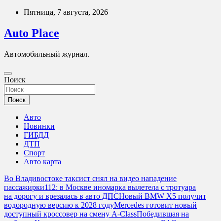
Перейти
Пятница, 7 августа, 2026
к
содержимому
Auto Place
Автомобильный журнал.
Поиск
Поиск
Авто
Новинки
ГИБДД
ДТП
Спорт
Авто карта
Во Владивостоке таксист снял на видео нападение
пассажирки
112: в Москве иномарка вылетела с тротуара
на дорогу и врезалась в авто ДПС
Новый BMW X5 получит
водородную версию к 2028 году
Mercedes готовит новый
доступный кроссовер на смену A-Class
Победившая на