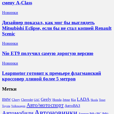
смену A-Class
Новинки
Дизайнер показал, как мог бы выглядеть
Mitsubishi Eclipse, если бы не стал копией Renault
Scenic
Новинки
Nio ET9 получил самую дорогую версию
Новинки
Leapmotor готовит к премьере флагманский
кроссовер длиной более 5 метров
Метки
LADA
Geely
BMW
Chery
Honda
Kia
Chevrolet
Jetour
GAC
Skoda
Tenet
Авто/мотоспорт
АвтоВАЗ
Toyota
Volkswagen
Автоновинки
Автомобили
Армия РФ (ВС РФ)