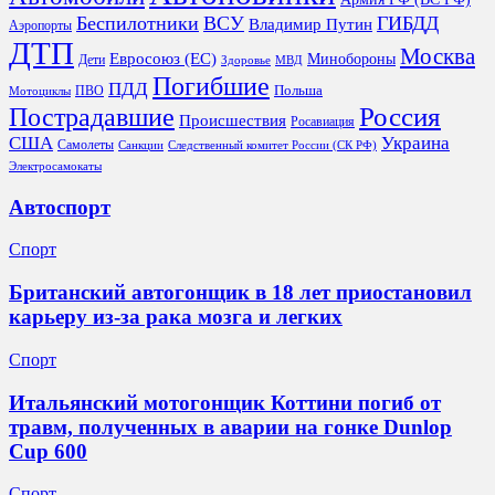
Беспилотники
ВСУ
ГИБДД
Владимир Путин
Аэропорты
ДТП
Москва
Евросоюз (ЕС)
Минобороны
Дети
Здоровье
МВД
Погибшие
ПДД
Польша
ПВО
Мотоциклы
Россия
Пострадавшие
Происшествия
Росавиация
США
Украина
Самолеты
Санкции
Следственный комитет России (СК РФ)
Электросамокаты
Автоспорт
Спорт
Британский автогонщик в 18 лет приостановил
карьеру из‑за рака мозга и легких
Спорт
Итальянский мотогонщик Коттини погиб от
травм, полученных в аварии на гонке Dunlop
Cup 600
Спорт