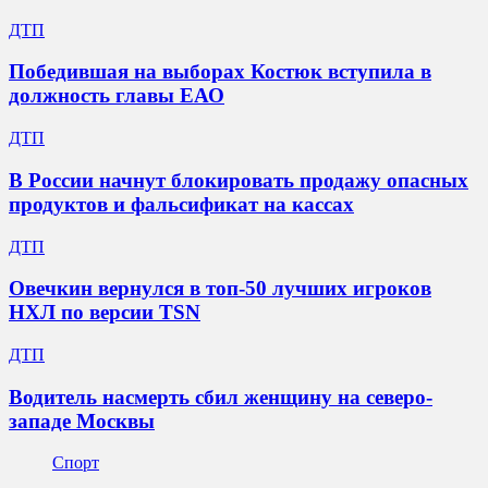
ДТП
Победившая на выборах Костюк вступила в
должность главы ЕАО
ДТП
В России начнут блокировать продажу опасных
продуктов и фальсификат на кассах
ДТП
Овечкин вернулся в топ-50 лучших игроков
НХЛ по версии TSN
ДТП
Водитель насмерть сбил женщину на северо-
западе Москвы
Спорт