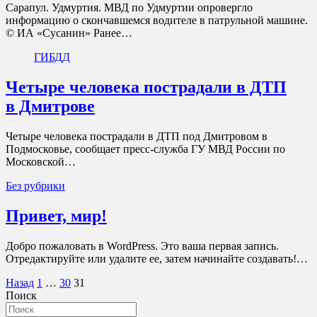
Сарапул. Удмуртия. МВД по Удмуртии опровергло
информацию о скончавшемся водителе в патрульной машине.
© ИА «Сусанин» Ранее…
ГИБДД
Четыре человека пострадали в ДТП
в Дмитрове
Четыре человека пострадали в ДТП под Дмитровом в
Подмосковье, сообщает пресс-служба ГУ МВД России по
Московской…
Без рубрики
Привет, мир!
Добро пожаловать в WordPress. Это ваша первая запись.
Отредактируйте или удалите ее, затем начинайте создавать!…
Пагинация
Назад
1
…
30
31
Поиск
записей